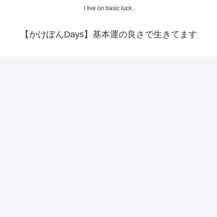
I live on basic luck.
【かけぽんDays】基本運の良さで生きてます