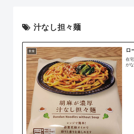
汁なし担々麺
ロ
飲食
在
が