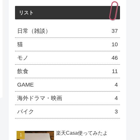
ー
リスト
日常（雑談）
37
猫
10
モノ
46
飲食
11
GAME
4
海外ドラマ・映画
4
バイク
3
楽天Casa使ってみたよ