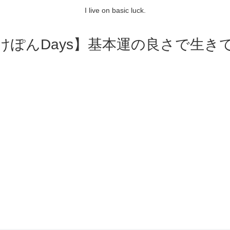
I live on basic luck.
けぽんDays】基本運の良さで生き