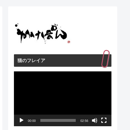
猫のフレイア
動
画
プ
レ
ー
00:00
02:56
ヤ