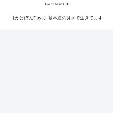
I live on basic luck.
【かけぽんDays】基本運の良さで生きてます