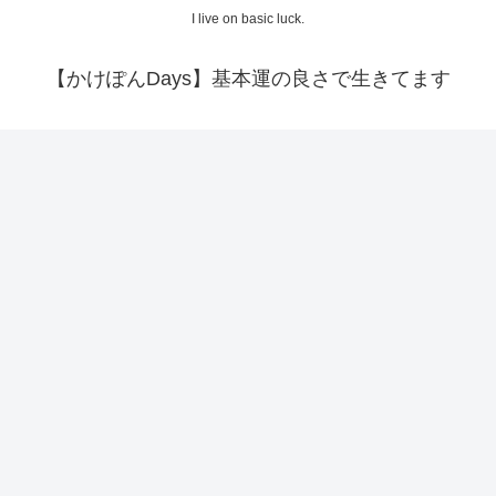
I live on basic luck.
【かけぽんDays】基本運の良さで生きてます