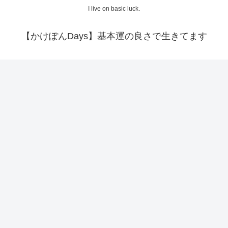
I live on basic luck.
【かけぽんDays】基本運の良さで生きてます