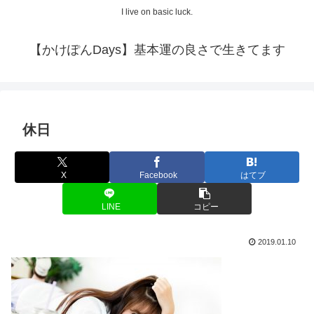
I live on basic luck.
【かけぽんDays】基本運の良さで生きてます
休日
X
Facebook
はてブ
LINE
コピー
2019.01.10