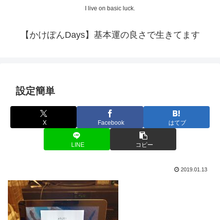
I live on basic luck.
【かけぽんDays】基本運の良さで生きてます
設定簡単
X
Facebook
はてブ
LINE
コピー
2019.01.13