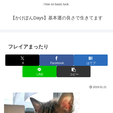
I live on basic luck.
【かけぽんDays】基本運の良さで生きてます
フレイアまったり
X
Facebook
はてブ
LINE
コピー
2019.01.21