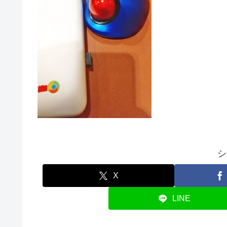
シ
X
LINE