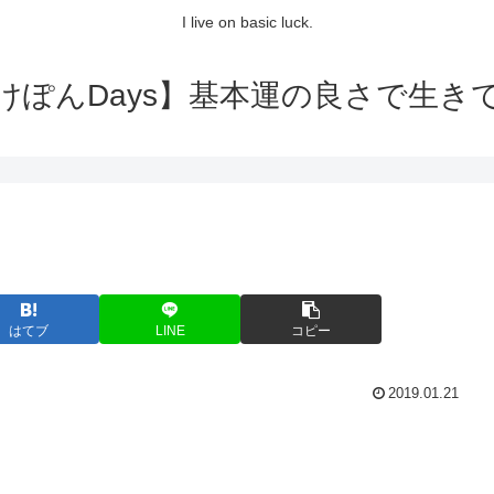
I live on basic luck.
けぽんDays】基本運の良さで生き
はてブ
LINE
コピー
2019.01.21