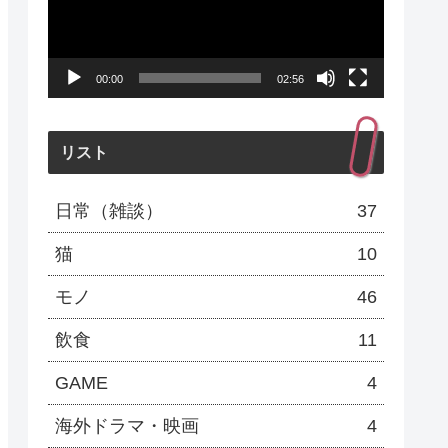
レ
ー
00:00
02:56
ヤ
ー
リスト
日常（雑談）
37
猫
10
モノ
46
飲食
11
GAME
4
海外ドラマ・映画
4