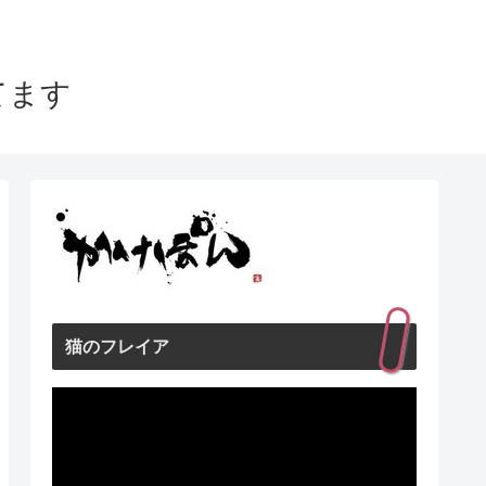
てます
猫のフレイア
動
画
プ