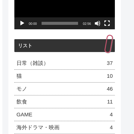
レ
ー
00:00
02:56
ヤ
ー
リスト
日常（雑談）
37
猫
10
モノ
46
飲食
11
GAME
4
海外ドラマ・映画
4