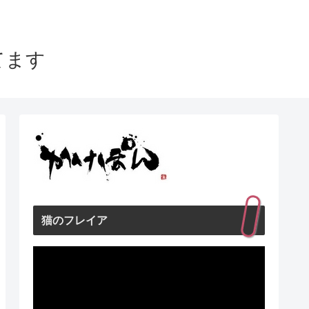
てます
猫のフレイア
動
画
プ