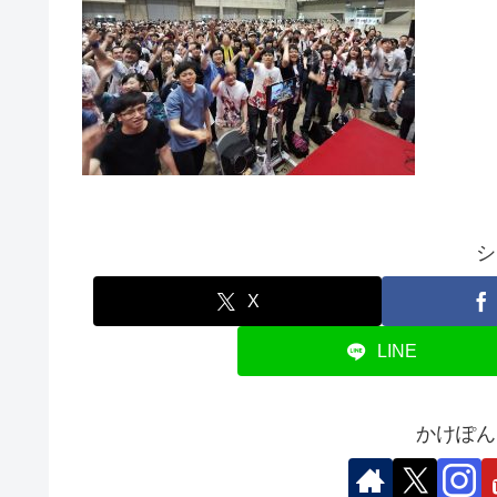
シ
X
LINE
かけぽん