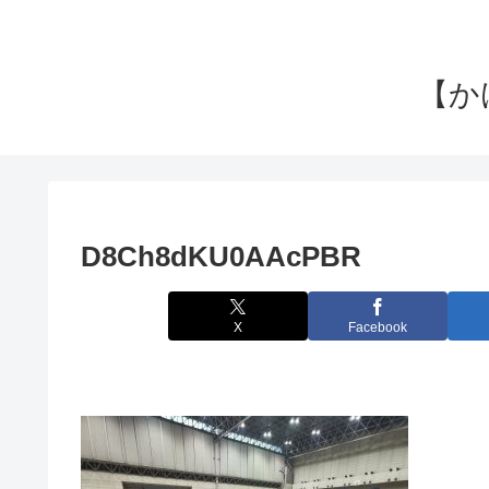
【か
D8Ch8dKU0AAcPBR
X
Facebook