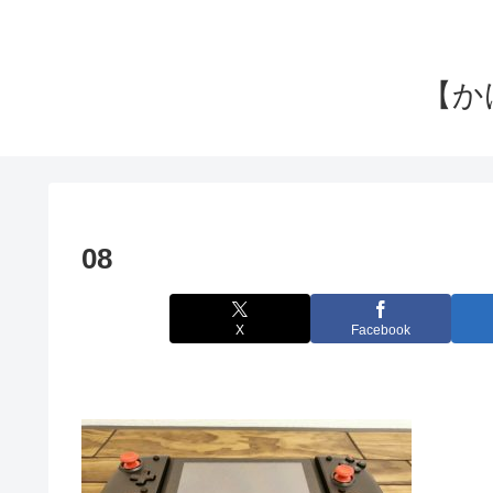
【か
08
X
Facebook