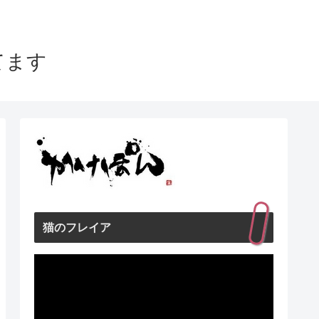
てます
猫のフレイア
動
画
プ