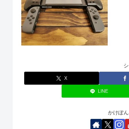
シ
X
LINE
かけぽん