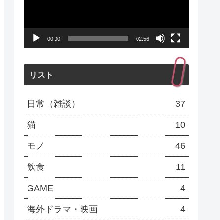
レ
ー
00:00
02:56
ヤ
ー
リスト
日常（雑談）
37
猫
10
モノ
46
飲食
11
GAME
4
海外ドラマ・映画
4