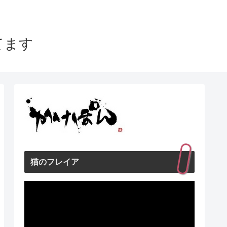
てます
猫のフレイア
動
画
プ