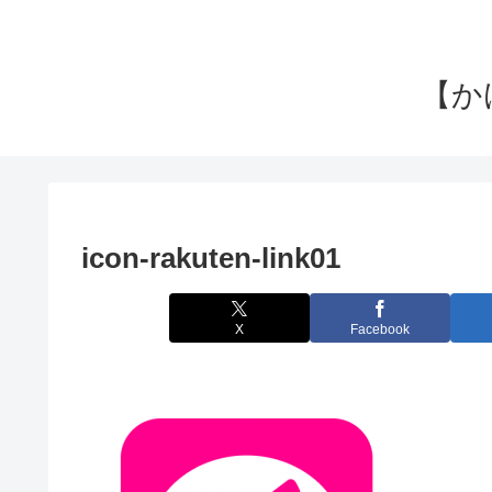
【か
icon-rakuten-link01
X
Facebook