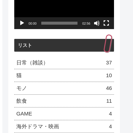
レ
ー
00:00
02:56
ヤ
ー
リスト
日常（雑談）
37
猫
10
モノ
46
飲食
11
GAME
4
海外ドラマ・映画
4