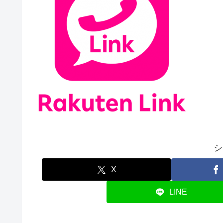
シ
X
LINE