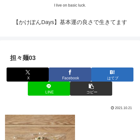
I live on basic luck.
【かけぽんDays】基本運の良さで生きてます
担々麺03
X
Facebook
はてブ
LINE
コピー
2021.10.21