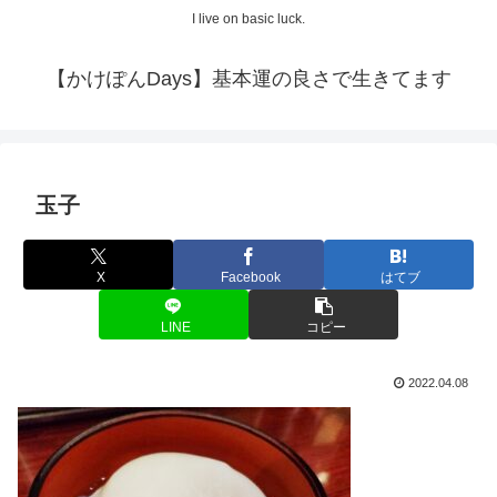
I live on basic luck.
【かけぽんDays】基本運の良さで生きてます
玉子
X
Facebook
はてブ
LINE
コピー
2022.04.08