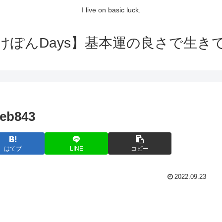
I live on basic luck.
けぽんDays】基本運の良さで生き
0eb843
はてブ
LINE
コピー
2022.09.23