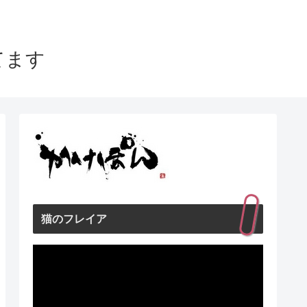
てます
猫のフレイア
動
画
プ