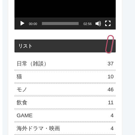
レ
ー
00:00
02:56
ヤ
ー
リスト
日常（雑談）
37
猫
10
モノ
46
飲食
11
GAME
4
海外ドラマ・映画
4