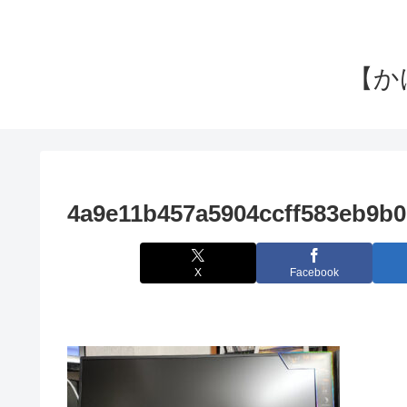
【か
4a9e11b457a5904ccff583eb9b
X
Facebook