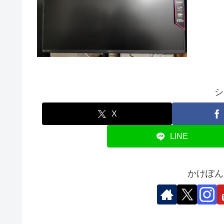
シ
X
LINE
かけぽん