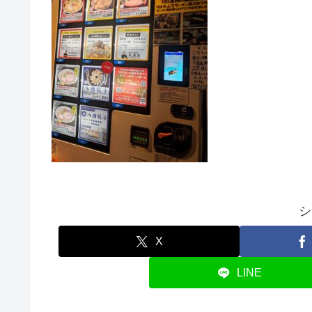
シ
X
LINE