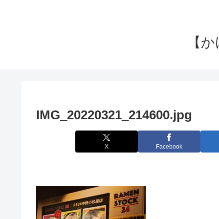
【か
IMG_20220321_214600.jpg
X
Facebook