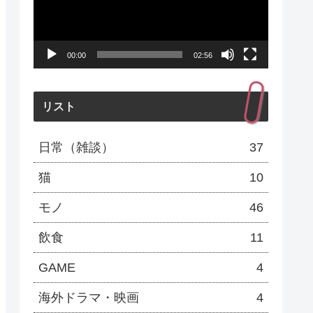
レ
ー
00:00
02:56
ヤ
ー
リスト
日常（雑談）
37
猫
10
モノ
46
飲食
11
GAME
4
海外ドラマ・映画
4