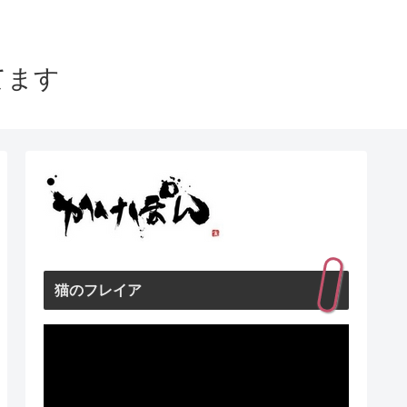
てます
猫のフレイア
動
画
プ