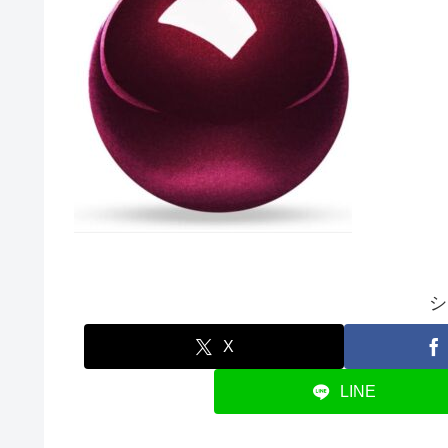
シ
X
LINE