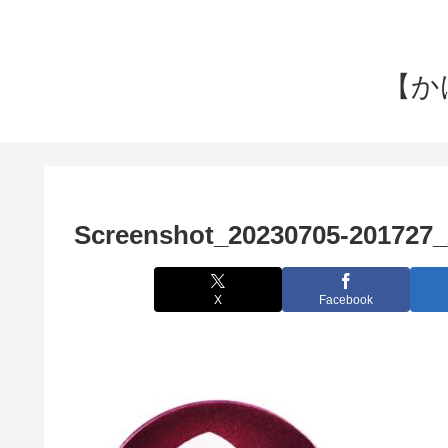
【か
Screenshot_20230705-201727
X
Facebook