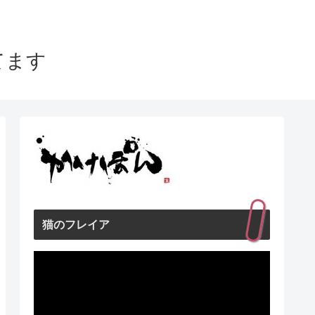
てます
猫のフレイア
動
画
プ