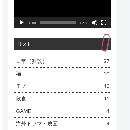
レ
ー
00:00
02:56
ヤ
ー
リスト
日常（雑談）
37
猫
10
モノ
46
飲食
11
GAME
4
海外ドラマ・映画
4