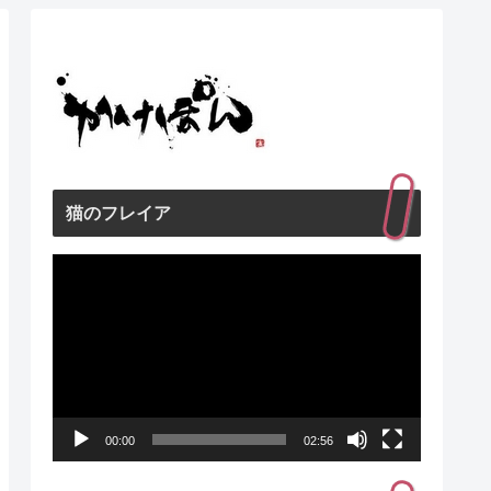
猫のフレイア
動
画
プ
レ
ー
00:00
02:56
ヤ
ー