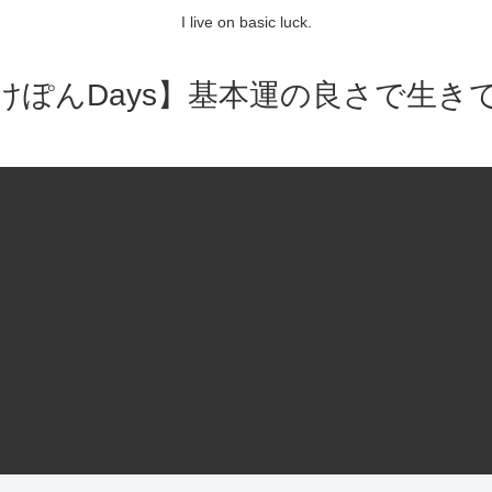
I live on basic luck.
けぽんDays】基本運の良さで生き