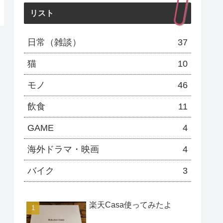
リスト
日常（雑談）
37
猫
10
モノ
46
飲食
11
GAME
4
海外ドラマ・映画
4
バイク
3
楽天Casa使ってみたよ