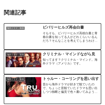
関連記事
ビバリーヒルズ再会白書
海外ドラマ・映画
そもそも、ビバリーヒルズ高校白書と青
春白書を知ってる人がどれくらいいるん
だろ？そんなことを考えてしまうわけ
で。青春白書のファイナルとなる第１０
シーズンが終了してから１９年過ぎてる
らしい…時の流れの恐ろしさですね。そ
クリミナル・マインドながら見
海外ドラマ・映画
んなビバリーヒルズ青春白書のメインキ
ャスト達が再会して色々起こるドラマ
知ってます？クリミナル・マインド。海
『ビバリーヒルズ再会白書』
外ドラマ（アメリカ）です。
トゥルー・コーリングを思い出す
海外ドラマ・映画
昔から海外ドラマが好きで観ていたの
で、ちょっと昔観ていたドラマを思い出
しつつ独断と偏見で色々書いてみようか
なと思った次第です。