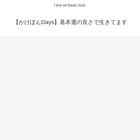
I live on basic luck.
【かけぽんDays】基本運の良さで生きてます