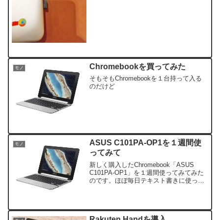
ゃないのでそこで文句を言ってもしょう
がない！といことで、仕事終わりがたま
たま
Chromebookを買ってみた
モノ
そもそもChromebookを１台持って入る
のだけど
ASUS C101PA-OP1を１週間使
モノ
ってみて
新しく購入したChromebook「ASUS
C101PA-OP1」を１週間使ってみてみた
のです。ほぼ毎日テキスト書きに使って
みた感想をば。
Rakuten Handを導入