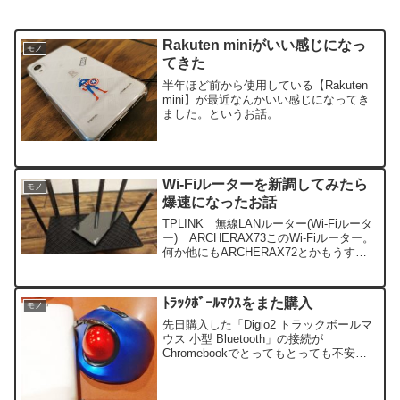
Rakuten miniがいい感じになっ
モノ
てきた
半年ほど前から使用している【Rakuten
mini】が最近なんかいい感じになってき
ました。というお話。
Wi-Fiルーターを新調してみたら
モノ
爆速になったお話
TPLINK 無線LANルーター(Wi-Fiルータ
ー) ARCHERAX73このWi-Fiルーター。
何か他にもARCHERAX72とかもうすぐ
ARCHERAX75が出るらしいなど、色々
あったのですが、現状一番よさげなこち
らをチョイス。
ﾄﾗｯｸﾎﾞｰﾙﾏｳｽをまた購入
モノ
先日購入した「Digio2 トラックボールマ
ウス 小型 Bluetooth」の接続が
Chromebookでとってもとっても不安定
だったのです。繋がったり繋がらなかっ
たり。繋がってもすぐ切れたり…まぁそ
もそもChromeOSに対応しているわけじ