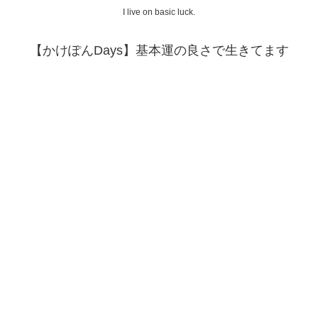
I live on basic luck.
【かけぽんDays】基本運の良さで生きてます