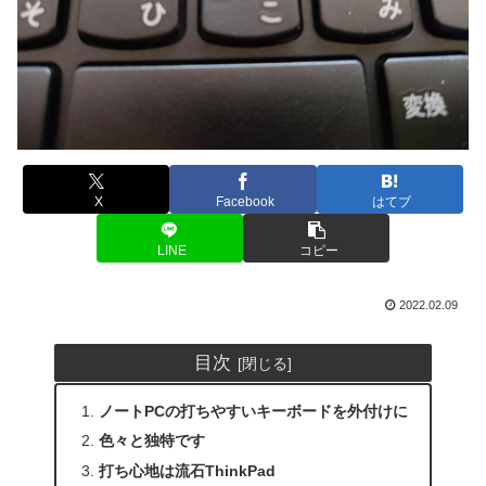
X
Facebook
はてブ
LINE
コピー
2022.02.09
目次
ノートPCの打ちやすいキーボードを外付けに
色々と独特です
打ち心地は流石ThinkPad