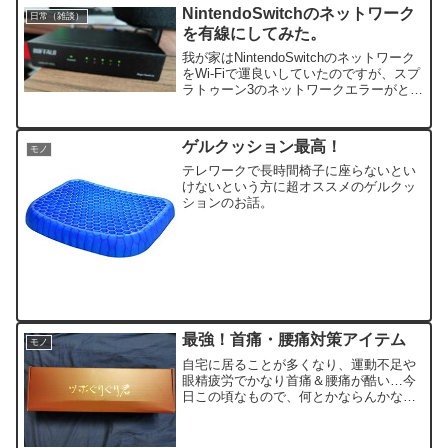
い...
NintendoSwitchのネットワーク
日常（雑談）
を有線にしてみた。
我が家はNintendoSwitchのネットワーク
をWi-Fiで運良いしていたのですが、スプ
ラトゥーン3のネットワークエラーがとに
かく多く、これって任天堂のサーバーだ
けの問題なのかしら？となりまして、有
線LANでの接続を行おうとなったのでし
ゲルクッション最高！
モノ
た。
テレワークで長時間椅子に座らないとい
けないという方に超オススメのゲルクッ
ションのお話。
最強！首痛・腰痛対策アイテム
モノ
自宅に居ることが多くなり、運動不足や
眼精疲労でかなり首痛＆腰痛が酷い…今
日この頃なもので、何とかならんかな？
と色々探してみました。整体に行ければ
それはもうサクッと楽になるのですが、
外出自粛が声高に言われている最近の情