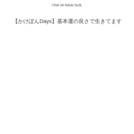
I live on basic luck.
【かけぽんDays】基本運の良さで生きてます