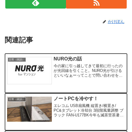
かけぽん
関連記事
NURO光の話
日常（雑談）
今の家に引っ越してきて最初に行ったの
が光回線を引くこと。NURO光が引ける
といいなぁーってことで問い合わせをし
たら無事に引けたわけです。めちゃ速
い…PC限定ですが瞬間最大風速で1G位
上下で出るというのは少し前では考えら
れない速さだなと。そんな感じで快適な
ノートPCを冷やす！
ネット環境を構築出来て半年以上経った
日常（雑談）
今日、ちょっと外出す
エレコム USB扇風機 縦置き/横置き/
PC&タブレット冷却台 3段階風量調整 ブ
ラック FAN-U177BK今年も滅茶苦茶暑い
夏がやってまりいました。最近在宅業務
も増えて家で作業をすることが多いので
すが、ここで問題。ノートPCを床に置