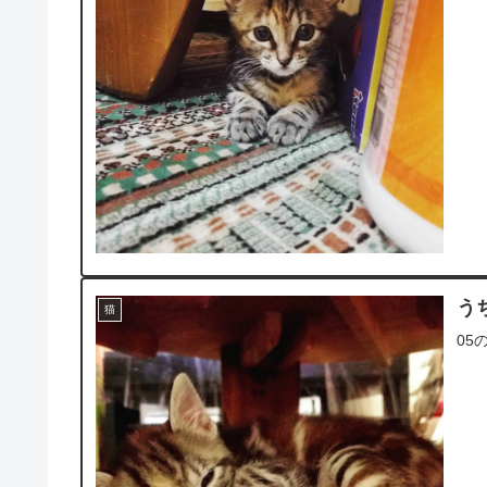
う
猫
05