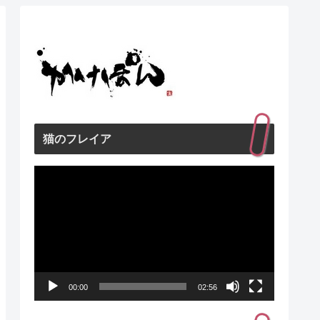
猫のフレイア
動
画
プ
レ
ー
00:00
02:56
ヤ
ー