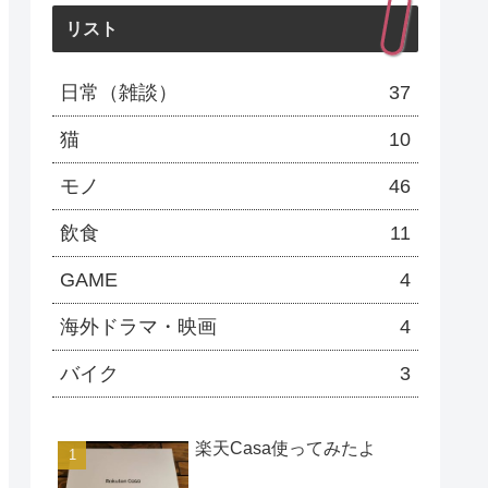
リスト
日常（雑談）
37
猫
10
モノ
46
飲食
11
GAME
4
海外ドラマ・映画
4
バイク
3
楽天Casa使ってみたよ