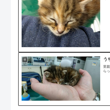
う
猫
里
ら