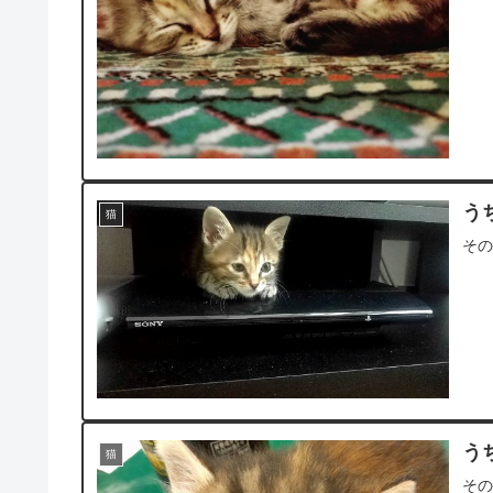
う
猫
そ
う
猫
そ