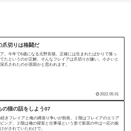
の爪切りは格闘だ
ア。今年で6歳になる元野良猫。正確には生まれたばかりで落っ
ちてたというのが正解。そんなフレイアは爪切りが嫌い。小さいと
に深爪されたのが原因かと思われます。
2022.05.01
ちの猫の話をしよう07
の続きフレイアと俺の縄張り争いが勃発。１階はフレイアのエリア
リビング。２階は俺の寝室と仕事場という形で新居の中は一応の振
分けがされていたわけで。