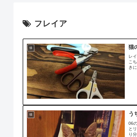
フレイア
猫
猫
レイ
こ
き
う
猫
06
と
り