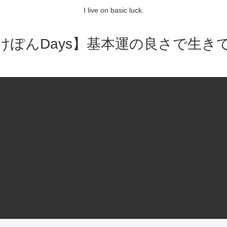
I live on basic luck.
けぽんDays】基本運の良さで生き