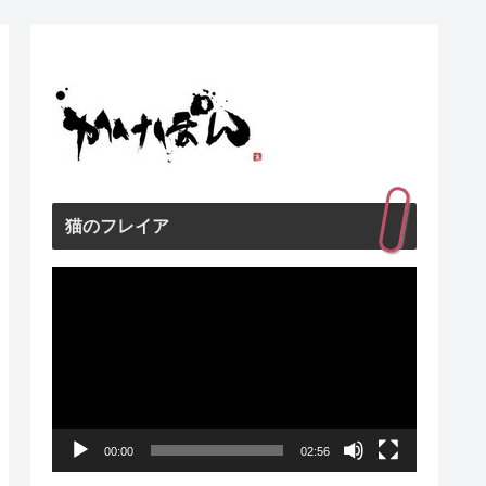
猫のフレイア
動
画
プ
レ
ー
00:00
02:56
ヤ