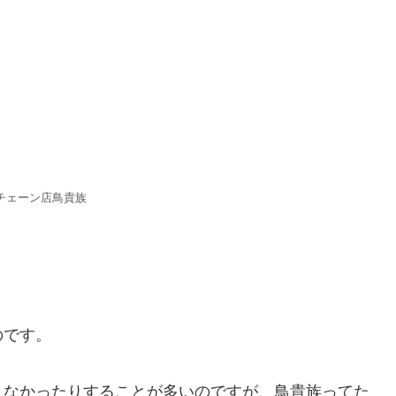
チェーン店鳥貴族
のです。
くなかったりすることが多いのですが、鳥貴族ってた
焼き過ぎとか）基本美味しく食べることが出来るわけ