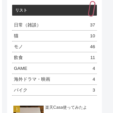
ー
リスト
日常（雑談）
37
猫
10
モノ
46
飲食
11
GAME
4
海外ドラマ・映画
4
バイク
3
楽天Casa使ってみたよ