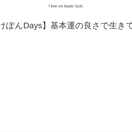
I live on basic luck.
けぽんDays】基本運の良さで生き