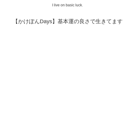
I live on basic luck.
【かけぽんDays】基本運の良さで生きてます