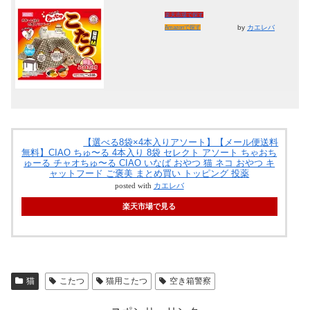
楽天市場で探す
by
カエレバ
Amazonで探す
【選べる8袋×4本入りアソート】【メール便送料
無料】CIAO ちゅ〜る 4本入り 8袋 セレクト アソート ちゃおち
ゅーる チャオちゅ〜る CIAO いなば おやつ 猫 ネコ おやつ キ
ャットフード ご褒美 まとめ買い トッピング 投薬
posted with
カエレバ
楽天市場で見る
猫
こたつ
猫用こたつ
空き箱警察