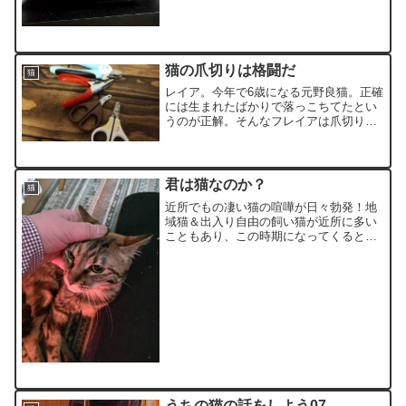
猫の爪切りは格闘だ
猫
レイア。今年で6歳になる元野良猫。正確
には生まれたばかりで落っこちてたとい
うのが正解。そんなフレイアは爪切りが
嫌い。小さいときに深爪されたのが原因
かと思われます。
君は猫なのか？
猫
近所でもの凄い猫の喧嘩が日々勃発！地
域猫＆出入り自由の飼い猫が近所に多い
こともあり、この時期になってくると猫
の喧嘩が日常茶飯事になったりしており
ます。
うちの猫の話をしよう07