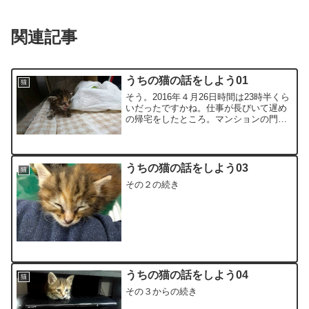
関連記事
うちの猫の話をしよう01
猫
そう。2016年４月26日時間は23時半くら
いだったですかね。仕事が長びいて遅め
の帰宅をしたところ。マンションの門を
通ると少し植え込みがあったりするエリ
アがあるわけですが、そこに何やら見慣
れない『何か』が
うちの猫の話をしよう03
猫
その２の続き
うちの猫の話をしよう04
猫
その３からの続き