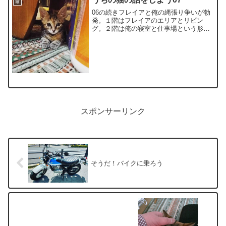
猫
06の続きフレイアと俺の縄張り争いが勃
発。１階はフレイアのエリアとリビン
グ。２階は俺の寝室と仕事場という形で
新居の中は一応の振り分けがされていた
わけで。
スポンサーリンク
そうだ！バイクに乗ろう