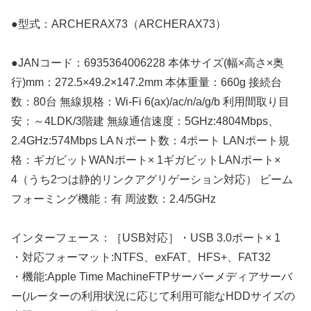
●型式：ARCHERAX73（ARCHERAX73）
●JANコード：6935364006228 本体サイズ(幅×高さ×奥
行)mm：272.5×49.2×147.2mm 本体重量：660g 接続台
数：80台 無線規格：Wi-Fi 6(ax)/ac/n/a/g/b 利用間取り目
安：～4LDK/3階建 無線通信速度：5GHz:4804Mbps、
2.4GHz:574Mbps LAＮポート数：4ポート LANポート規
格：ギガビットWANポート× 1ギガビットLANポート×
4（うち2つは静的リンクアグリゲーション対応） ビーム
フォーミング機能：有 周波数：2.4/5GHz
インターフェース：［USB対応］・USB 3.0ポート× 1
・対応フォーマット:NTFS、exFAT、HFS+、FAT32
・機能:Apple Time MachineFTPサーバーメディアサーバ
ー(ルーターの利用状況に応じて利用可能なHDDサイズの