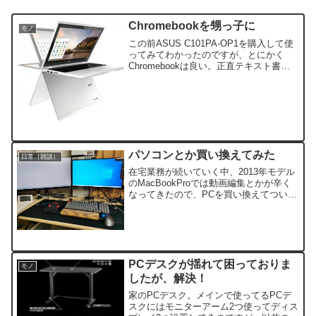
Chromebookを甥っ子に
モノ
この前ASUS C101PA-OP1を購入して使
ってみてわかったのですが、とにかく
Chromebookは良い。正直テキスト書い
てネット見てYouTube見てメール書いて
程度であれば多分最強なんじゃないかと
すら思える位に便利。
パソコンとか買い換えてみた
日常（雑談）
在宅業務が続いていく中、2013年モデル
のMacBookProでは動画編集とかが辛く
なってきたので、PCを買い換えてついで
に仕事用PCも快適に使えるようにした時
のお話。
PCデスクが揺れて困っておりま
モノ
したが、解決！
家のPCデスク。メインで使ってるPCデ
スクにはモニターアーム2つ使ってディス