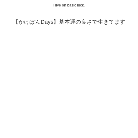
I live on basic luck.
【かけぽんDays】基本運の良さで生きてます