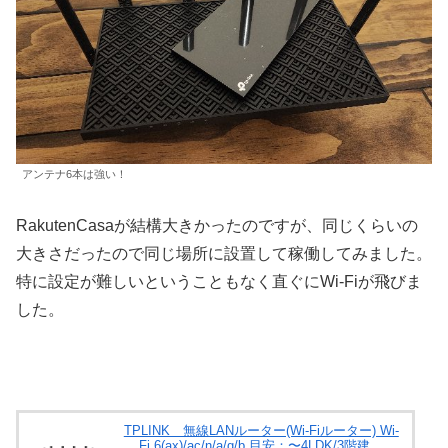
アンテナ6本は強い！
RakutenCasaが結構大きかったのですが、同じくらいの
大きさだったので同じ場所に設置して稼働してみました。
特に設定が難しいということもなく直ぐにWi-Fiが飛びま
した。
TPLINK 無線LANルーター(Wi-Fiルーター) Wi-
Fi 6(ax)/ac/n/a/g/b 目安：〜4LDK/3階建