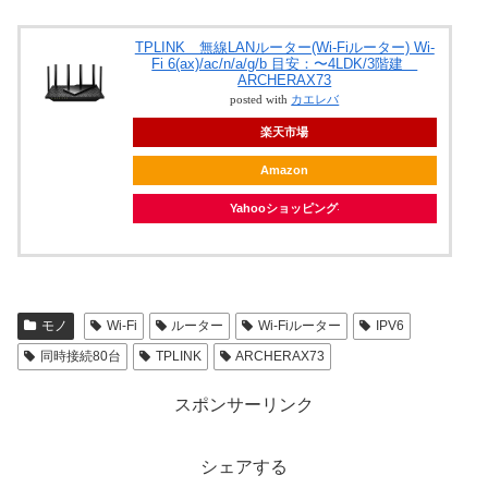
TPLINK 無線LANルーター(Wi-Fiルーター) Wi-
Fi 6(ax)/ac/n/a/g/b 目安：〜4LDK/3階建
ARCHERAX73
posted with
カエレバ
楽天市場
Amazon
Yahooショッピング
モノ
Wi-Fi
ルーター
Wi-Fiルーター
IPV6
同時接続80台
TPLINK
ARCHERAX73
スポンサーリンク
シェアする