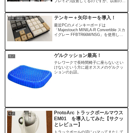
プレイ2つ設置してるのですが、以前のデ
スクではタイピングするだけでモニター
が少し揺れるのがとってもストレスでし
て…色々探してやっと到達したのがこの
テンキー＋矢印キーを導入！
日常（雑談）
デスク。揺れない。...
最近PCのメインキーボードは
「Majestouch MINILA-R Convertible スカ
イグレー FFBTR66M/NSG」を使用して
おります。このキーボード、打鍵感は最
高。メインキーボードとして活躍してく
れる予定でした。しかし、...
ゲルクッション最高！
モノ
テレワークで長時間椅子に座らないとい
けないという方に超オススメのゲルクッ
ションのお話。
ProtoArc トラックボールマウス
モノ
EM01 を導入してみた【サクッ
とレビュー】
トラックボールの沼にハマってまたして