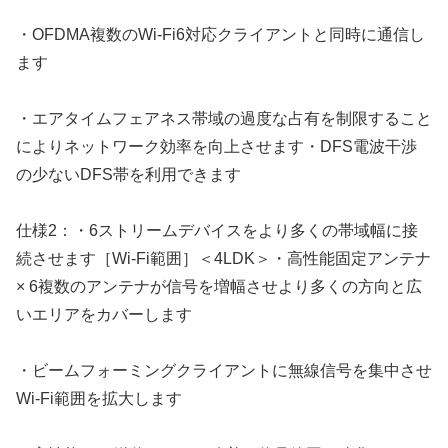
・OFDMA複数のWi-Fi6対応クライアントと同時に通信し
ます
・エアタイムフェアネス帯域の過度な占有を制限すること
によりネットワーク効率を向上させます・DFS電波干渉
の少ないDFS帯を利用できます
仕様2：・6ストリームデバイスをより多くの帯域幅に接
続させます［Wi-Fi範囲］＜4LDK＞・高性能固定アンテナ
× 6複数のアンテナが信号を増幅させより多くの方向と広
いエリアをカバーします
・ビームフォーミングクライアントに無線信号を集中させ
Wi-Fi範囲を拡大します