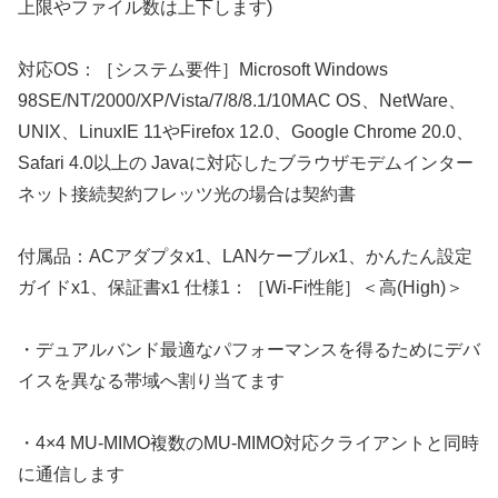
上限やファイル数は上下します)
対応OS：［システム要件］Microsoft Windows
98SE/NT/2000/XP/Vista/7/8/8.1/10MAC OS、NetWare、
UNIX、LinuxIE 11やFirefox 12.0、Google Chrome 20.0、
Safari 4.0以上の Javaに対応したブラウザモデムインター
ネット接続契約フレッツ光の場合は契約書
付属品：ACアダプタx1、LANケーブルx1、かんたん設定
ガイドx1、保証書x1 仕様1：［Wi-Fi性能］＜高(High)＞
・デュアルバンド最適なパフォーマンスを得るためにデバ
イスを異なる帯域へ割り当てます
・4×4 MU-MIMO複数のMU-MIMO対応クライアントと同時
に通信します