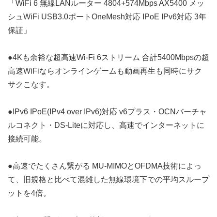
「WiFi 6 無線LANルーター 4804+574Mbps AX5400 メッ
シュWiFi USB3.0ポートOneMesh対応 IPoE IPv6対応 3年
保証」
●4Kも余裕な超高速Wi-Fi 6ストリーム 合計5400Mbpsの超
高速WiFiならオンラインゲームも動画再生も同時にサク
サクこなす。
●IPv6 IPoE(IPv4 over IPv6)対応 v6プラス・OCNバーチャ
ルコネクト・DS-Liteに対応し、高速でインターネットに
接続可能。
●高速でたくさん繋がる MU-MIMOとOFDMA技術によっ
て、旧規格と比べて混雑した無線環境下での平均スループ
ットを4倍。