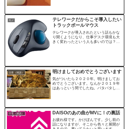
テレワークだからこそ導入したい
モノ
トラックボールマウス
テレワークが導入されたという話もかな
り聞くようになり、仕事デスク環境も大
きく変わったという人も多いのでは？会
社のデスクと違って仕事用のデスクがあ
る人やリビングのテーブルになったとい
う人もいるかと。
明けましておめでとうございます
日常（雑談）
気がついたら２０２０年。明けましてお
めでとうございます。なんか２０１９年
はあっという間でしたね。バタバタして
たら終わってしまった印象ですが、２０
２０に向けて色々と仕込むことは出来た
ので、今年は新しいことに色々と挑戦し
ていきたいなと思う次第です。去年は引
っ越しのバタバタに相当多くの時間を持
DAISOのあの曲がMVに！の裏話
日常（雑談）
っていかれたり
お疲れ様です。かけぽんです。少し前の
話になりますが、そこから色々と展開が
あるので、書いてみたいと思います。皆