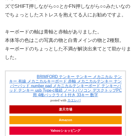
ズでSHIFT押しながら○○とかFN押しながら○○みたいなの
でちょっとしたストレスを抱えてる人にお勧めですよ。
キーボードの軸は青軸と赤軸がありました。
本体等の色はこの写真の物と白青メインの物と2種類。
キーボードのちょっとした不満が解決出来てとて助かりま
した。
BRIMFORD テンキー テンキー メカニカル テン
キー 有線 メカニカルキーボード 赤軸 メカニカルテンキー ナン
バーパッド number pad メカニカルテンキーボード テンキーパ
ッド テンキー usb Type-c接続 ノートパソコン デスクトップPC
用 4種バックライト付き 33キー 数字
posted with
カエレバ
楽天市場
Amazon
Yahooショッピング