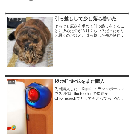
引っ越しして少し落ち着いた
日常（雑談）
そもそも広さを求めて引っ越しをするこ
とに決めたのが３月くらい？だったかな
と思うのだけど、引っ越した先の物件が
あまりにもポルターガイストな物件だっ
たのでそこからまた引っ越すということ
になったのが９月だったりしておりまし
た。・猫が風呂場の隅と換気扇の横を見
ながら5分程泣き続けることが頻発・電源
の入っていないプレステ4が勝手に頻繁
ﾄﾗｯｸﾎﾞｰﾙﾏｳｽをまた購入
モノ
先日購入した「Digio2 トラックボールマ
ウス 小型 Bluetooth」の接続が
Chromebookでとってもとっても不安定
だったのです。繋がったり繋がらなかっ
たり。繋がってもすぐ切れたり…まぁそ
もそもChromeOSに対応しているわけじ
ゃないのでそこで文句を言ってもしょう
がない！といことで、仕事終わりがたま
たま