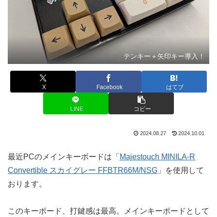
テンキー＋矢印キー導入！
X
Facebook
はてブ
LINE
コピー
2024.08.27
2024.10.01
最近PCのメインキーボードは「
Majestouch MINILA-R
Convertible スカイグレー FFBTR66M/NSG
」を使用して
おります。
このキーボード、打鍵感は最高。メインキーボードとして