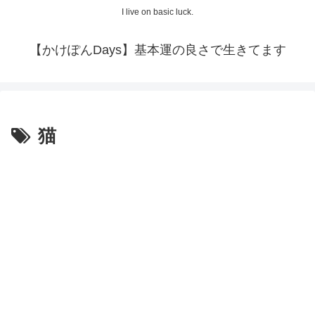
I live on basic luck.
【かけぽんDays】基本運の良さで生きてます
猫