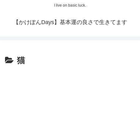
I live on basic luck.
【かけぽんDays】基本運の良さで生きてます
猫